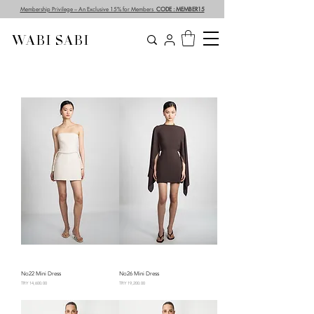
Membership Privilege – An Exclusive 15% for Members
CODE : MEMBER15
WABI SABI
No22 Mini Dress
No26 Mini Dress
السعر
السعر