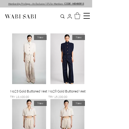
Membership Privilege – An Exclusive 15% for Members
CODE : MEMBER15
WABI SABI
New
New
No23 Gold Buttoned Vest
No28 Gold Buttoned Vest
السعر
السعر
New
New